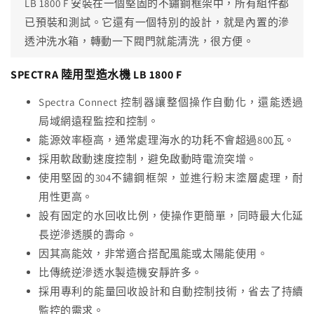
LB 1800 F 安裝在一個堅固的不鏽鋼框架中，所有組件都
已預裝和測試。它還有一個特別的設計，就是內置的滲
透沖洗水箱，轉動一下閥門就能清洗，很方便。
SPECTRA 陸用型造水機 LB 1800 F
Spectra Connect 控制器讓整個操作自動化，還能透過
局域網遠程監控和控制。
能源效率極高，通常處理海水的功耗不會超過800瓦。
採用軟啟動速度控制，避免啟動時電流突增。
使用堅固的304不鏽鋼框架，並進行粉末塗層處理，耐
用性更高。
設有固定的水回收比例，使操作更簡單，同時最大化延
長逆滲透膜的壽命。
因其高能效，非常適合搭配風能或太陽能使用。
比傳統逆滲透水製造機安靜許多。
採用專利的能量回收設計和自動控制技術，省去了持續
監控的需求。