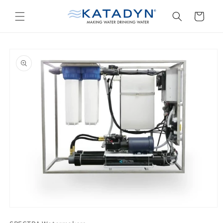
購
跳至內
容
物
車
略過產
品資訊
在
互