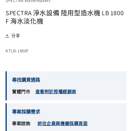
SPECTRA Watermakers
動
視
SPECTRA 淨水設備 陸用型造水機 LB 1800
窗
F 海水淡化機
中
開
啟
分享
多
媒
體
存
KTLB-1800F
檔
貨
案
1
單
位
尋找購買通路
(SKU):
實體門市
查看附近授權經銷商
專案採購需求
專案諮詢
前往企業與機關採購頁面