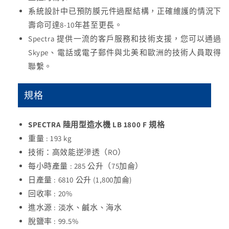
系統設計中已預防膜元件過壓結構，正確維護的情況下
壽命可達8-10年甚至更長。
Spectra 提供一流的客戶服務和技術支援，您可以通過
Skype、電話或電子郵件與北美和歐洲的技術人員取得
聯繫。
規格
SPECTRA 陸用型造水機 LB 1800 F 規格
重量 : 193 kg
技術：高效能逆滲透（RO）
每小時產量 : 285 公升（75加侖）
日產量 : 6810 公升 (1,800加侖)
回收率 : 20%
進水源 : 淡水、鹹水、海水
脫鹽率 : 99.5%