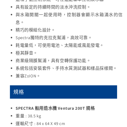
具有設定的持續時間的淡水沖洗控制。
與水箱開關一起使用時，控制器會顯示水箱滿水的信
息。
精巧的模組化設計。
Spectra獨特的克拉克幫浦，高效可靠。
耗電量低，可使用電池、太陽能或風能發電。
極其靜音。
商業級隔膜幫浦，具有空轉保護功能。
系統包括安裝套件、手持水質測試器和樣品採樣閥。
兼容Z±ION。
船用海水淡化器,海水過濾器,海水淡化
規格
SPECTRA 船用造水機 Ventura 200T
規格
重量 : 38.5 kg
運輸尺寸 : 84 x 64 X 49 cm