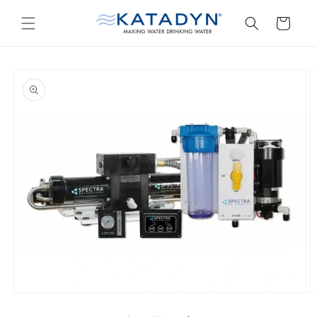
購
跳至內
容
物
車
略過產
品資訊
在
互