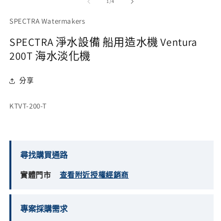
/
1
/
4
動
視
SPECTRA Watermakers
窗
中
SPECTRA 淨水設備 船用造水機 Ventura
開
200T 海水淡化機
啟
多
媒
分享
體
檔
案
存
KTVT-200-T
1
2
貨
單
位
尋找購買通路
(SKU):
實體門市
查看附近授權經銷商
專案採購需求